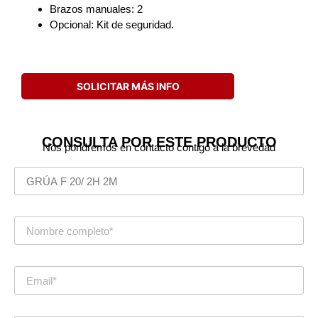
Brazos manuales: 2
Opcional: Kit de seguridad.
SOLICITAR MÁS INFO
CONSULTA POR ESTE PRODUCTO
Nos pondremos en contacto contigo a la brevedad