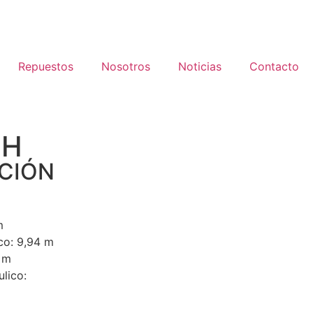
Repuestos
Nosotros
Noticias
Contacto
2H
PCIÓN
m
co: 9,94 m
 m
lico: