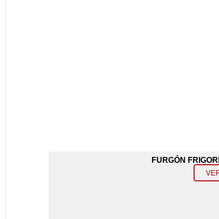
FURGÓN FRIGORÍ
VE