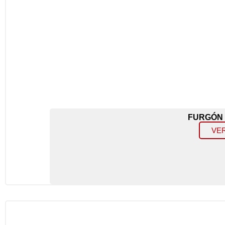
FURGÓN
VE