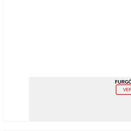
FURGÓ
VE