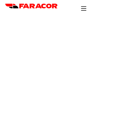
Blog
Semirremolque
ganadero de
aluminio ¡Nuevo
producto!